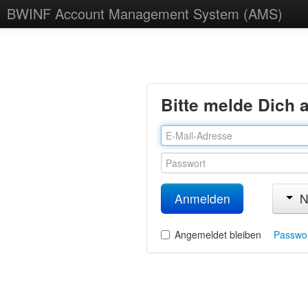
BWINF Account Management System (AMS)
Bitte melde Dich 
Ne
Angemeldet bleiben
Passwo